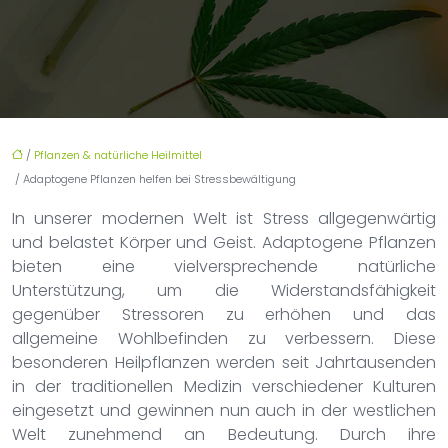
/
Pflanzen & natürliche Heilmittel
/ Adaptogene Pflanzen helfen bei Stressbewältigung
In unserer modernen Welt ist Stress allgegenwärtig
und belastet Körper und Geist. Adaptogene Pflanzen
bieten eine vielversprechende natürliche
Unterstützung, um die Widerstandsfähigkeit
gegenüber Stressoren zu erhöhen und das
allgemeine Wohlbefinden zu verbessern. Diese
besonderen Heilpflanzen werden seit Jahrtausenden
in der traditionellen Medizin verschiedener Kulturen
eingesetzt und gewinnen nun auch in der westlichen
Welt zunehmend an Bedeutung. Durch ihre